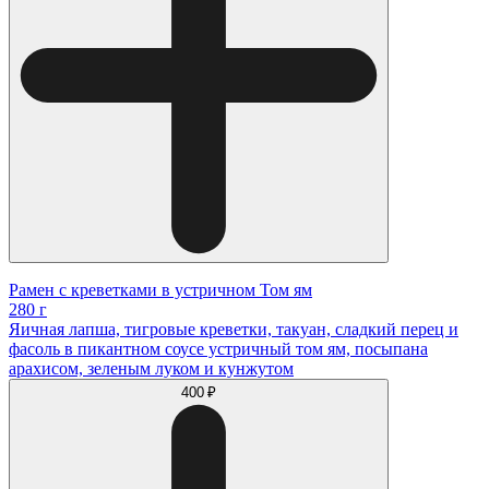
Рамен с креветками в устричном Том ям
280 г
Яичная лапша, тигровые креветки, такуан, сладкий перец и
фасоль в пикантном соусе устричный том ям, посыпана
арахисом, зеленым луком и кунжутом
400 ₽