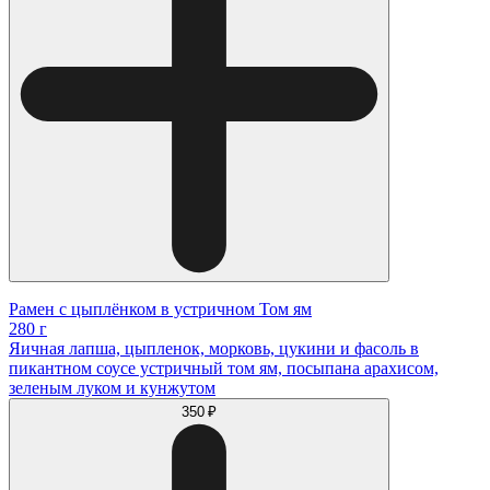
Рамен с цыплёнком в устричном Том ям
280 г
Яичная лапша, цыпленок, морковь, цукини и фасоль в
пикантном соусе устричный том ям, посыпана арахисом,
зеленым луком и кунжутом
350 ₽