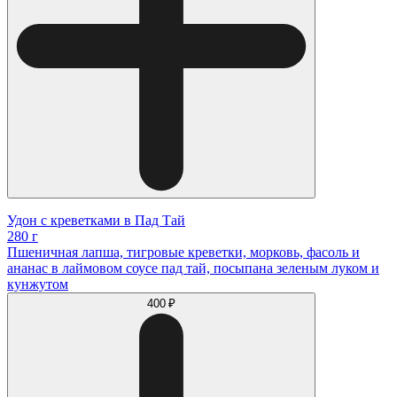
Удон с креветками в Пад Тай
280 г
Пшеничная лапша, тигровые креветки, морковь, фасоль и
ананас в лаймовом соусе пад тай, посыпана зеленым луком и
кунжутом
400 ₽