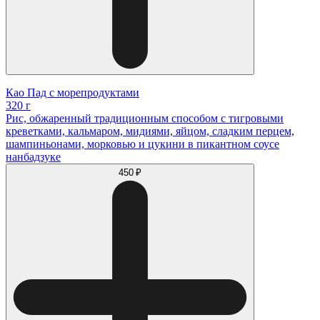
Као Пад с морепродуктами
320 г
Рис, обжаренный традиционным способом с тигровыми
креветками, кальмаром, мидиями, яйцом, сладким перцем,
шампиньонами, морковью и цукини в пикантном соусе
нанбадзуке
450 ₽