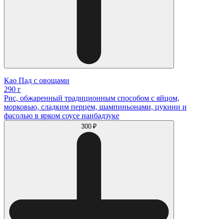
Као Пад с овощами
290 г
Рис, обжаренный традиционным способом с яйцом,
морковью, сладким перцем, шампиньонами, цукини и
фасолью в ярком соусе нанбадзуке
300 ₽