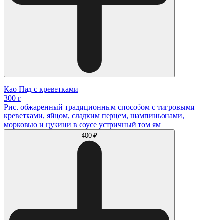
Као Пад с креветками
300 г
Рис, обжаренный традиционным способом с тигровыми
креветками, яйцом, сладким перцем, шампиньонами,
морковью и цукини в соусе устричный том ям
400 ₽