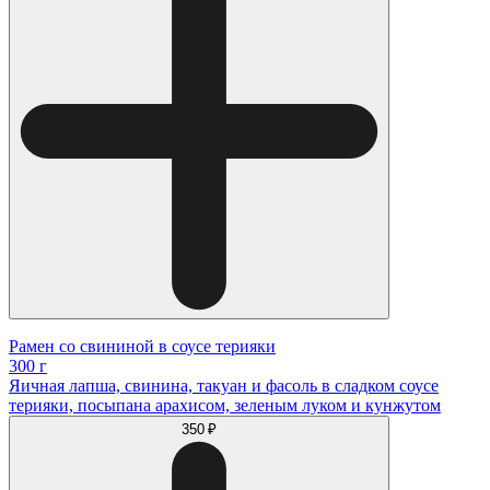
Рамен со свининой в соусе терияки
300 г
Яичная лапша, свинина, такуан и фасоль в сладком соусе
терияки, посыпана арахисом, зеленым луком и кунжутом
350 ₽