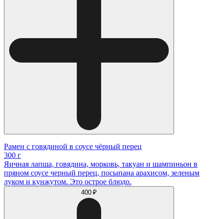
Рамен с говядиной в соусе чёрный перец
300 г
Яичная лапша, говядина, морковь, такуан и шампиньон в
пряном соусе черный перец, посыпана арахисом, зеленым
луком и кунжутом. Это острое блюдо.
400 ₽