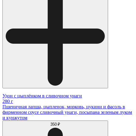
Удон с цыплёнком в сливочном унаги
280 г
Пшеничная лапша, цыпленок, морковь, цукини и фасоль в
фирменном соусе сливочный унаги, посыпана зеленым луком
и кунжутом
350 ₽