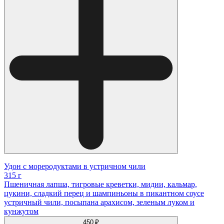
Удон с мореродуктами в устричном чили
315 г
Пшеничная лапша, тигровые креветки, мидии, кальмар,
цукини, сладкий перец и шампиньоны в пикантном соусе
устричный чили, посыпана арахисом, зеленым луком и
кунжутом
450 ₽