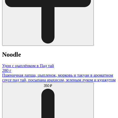
Noodle
Удон с цыплёнком в Пад тай
280 г
Пшеничная лапша, цыпленок, морковь и такуан в ароматном
соусе пад тай, посыпана арахисом, зеленым луком и кунжутом
350 ₽