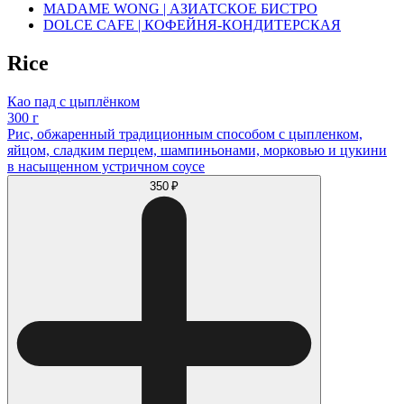
MADAME WONG | АЗИАТСКОЕ БИСТРО
DOLCE CAFE | КОФЕЙНЯ-КОНДИТЕРСКАЯ
Rice
Као пад с цыплёнком
300 г
Рис, обжаренный традиционным способом с цыпленком,
яйцом, сладким перцем, шампиньонами, морковью и цукини
в насыщенном устричном соусе
350 ₽